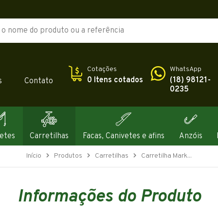
Cotações
WhatsApp
0 Itens cotados
(18) 98121-
s
Contato
0235
etes
Carretilhas
Facas, Canivetes e afins
Anzóis
Início
Produtos
Carretilhas
Carretilha Mark...
Informações do Produto