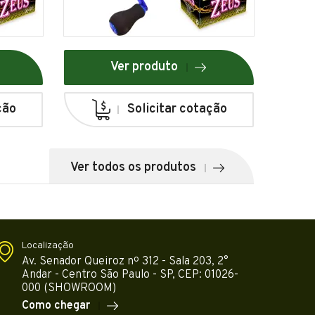
Ver produto
ção
Solicitar cotação
Ver todos os produtos
Localização
Av. Senador Queiroz nº 312 - Sala 203, 2°
Andar - Centro São Paulo - SP, CEP: 01026-
000 (SHOWROOM)
Como chegar