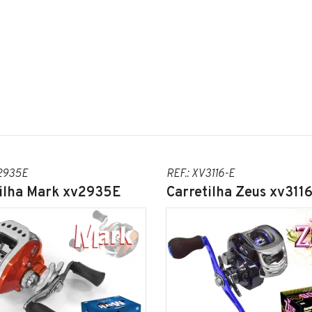
V2935E
REF.: XV3116-E
tilha Mark xv2935E
Carretilha Zeus xv311