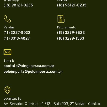
WhatsApp
Celular
(18) 98121-0235
(18) 98121-0235
Vendas
Faturamento
(11) 3227-8032
(18) 3279-3822
(11) 3313-4827
(18) 3279-1583
E-mails
contato@xingupesca.com.br
poloimports@poloimports.com.br
Localização
Av. Senador Queiroz nº 312 - Sala 203, 2° Andar - Centro