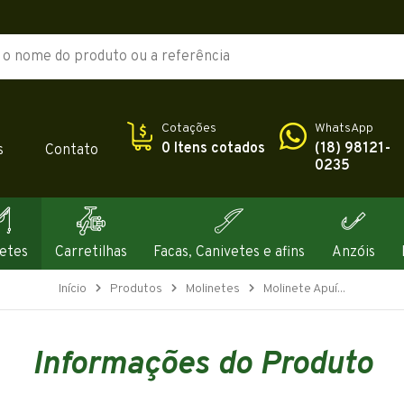
Cotações
WhatsApp
0 Itens cotados
(18) 98121-
s
Contato
0235
etes
Carretilhas
Facas, Canivetes e afins
Anzóis
Início
Produtos
Molinetes
Molinete Apuí...
Informações do Produto