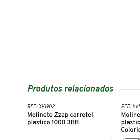
Produtos relacionados
REF.: XV1902
REF.: XV
Molinete Zzap carretel
Moline
plastico 1000 3BB
plasti
Colori