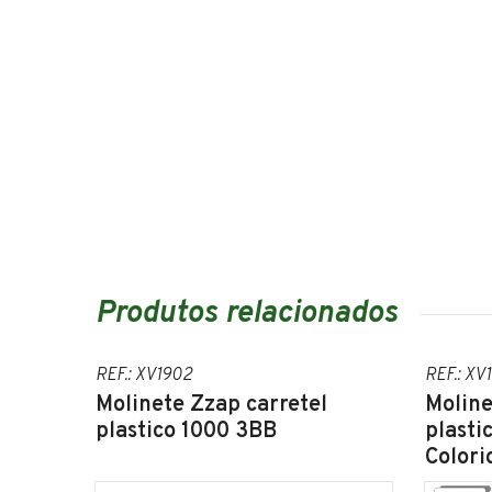
Produtos relacionados
REF.: XV1902
REF.: XV
Molinete Zzap carretel
Moline
plastico 1000 3BB
plasti
Colori