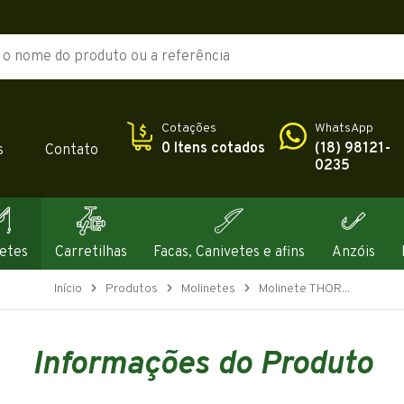
Cotações
WhatsApp
0 Itens cotados
(18) 98121-
s
Contato
0235
etes
Carretilhas
Facas, Canivetes e afins
Anzóis
Início
Produtos
Molinetes
Molinete THOR...
Informações do Produto