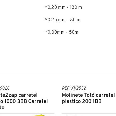
*0.20 mm - 130 m
*0.25 mm - 80 m
*0.30mm - 50m
1902C
REF.: XV2532
teZzap carretel
Molinete Totó carretel
co 1000 3BB Carretel
plastico 200 1BB
do