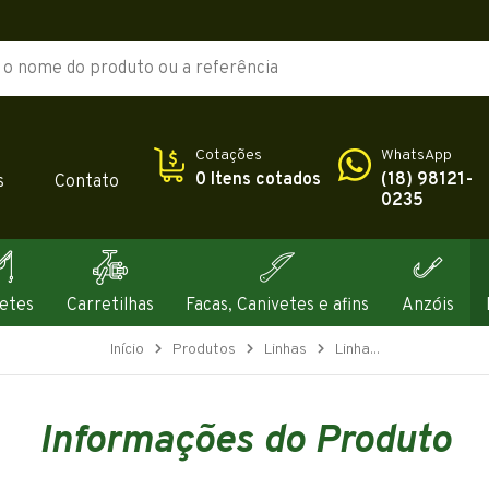
Cotações
WhatsApp
0 Itens cotados
(18) 98121-
s
Contato
0235
etes
Carretilhas
Facas, Canivetes e afins
Anzóis
Início
Produtos
Linhas
Linha...
Informações do Produto