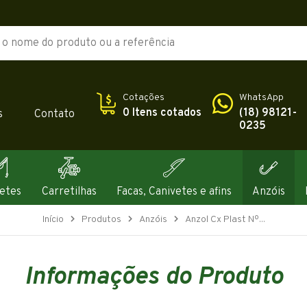
Cotações
WhatsApp
0 Itens cotados
(18) 98121-
s
Contato
0235
etes
Carretilhas
Facas, Canivetes e afins
Anzóis
Início
Produtos
Anzóis
Anzol Cx Plast Nº...
Informações do Produto