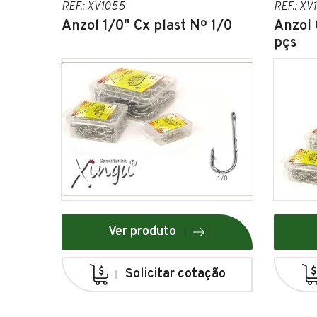
REF.: XV1055
REF.: XV
Anzol 1/0" Cx plast Nº 1/0
Anzol 
pçs
Ver produto
Solicitar cotação