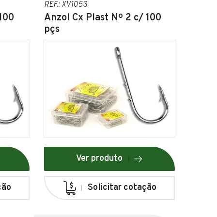
REF.: XV1053
 100
Anzol Cx Plast Nº 2 c/ 100
pçs
Ver produto
ção
Solicitar cotação