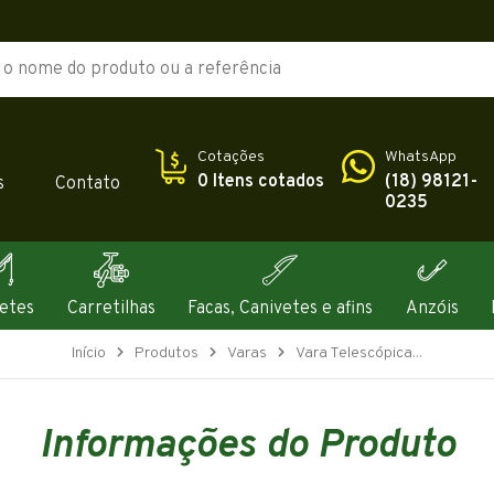
Cotações
WhatsApp
0 Itens cotados
(18) 98121-
s
Contato
0235
etes
Carretilhas
Facas, Canivetes e afins
Anzóis
Início
Produtos
Varas
Vara Telescópica...
Informações do Produto