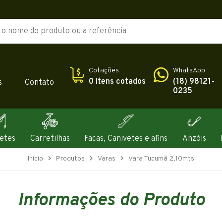
Cotações
WhatsApp
0 Itens cotados
(18) 98121-
s
Contato
0235
etes
Carretilhas
Facas, Canivetes e afins
Anzóis
Início
Produtos
Varas
Vara Tucumã 2,10mts
Informações do Produto