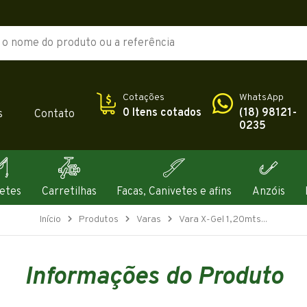
Cotações
WhatsApp
0 Itens cotados
(18) 98121-
s
Contato
0235
etes
Carretilhas
Facas, Canivetes e afins
Anzóis
Início
Produtos
Varas
Vara X-Gel 1,20mts...
Informações do Produto