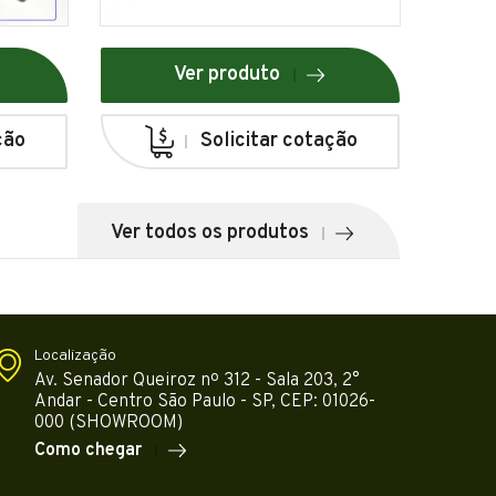
Ver produto
ção
Solicitar cotação
Ver todos os produtos
Localização
Av. Senador Queiroz nº 312 - Sala 203, 2°
Andar - Centro São Paulo - SP, CEP: 01026-
000 (SHOWROOM)
Como chegar