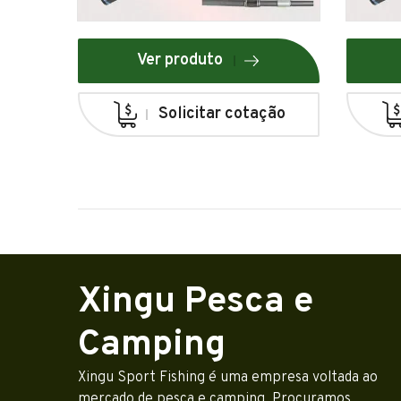
Ver produto
Solicitar cotação
Xingu Pesca e
Camping
Xingu Sport Fishing é uma empresa voltada ao
mercado de pesca e camping. Procuramos