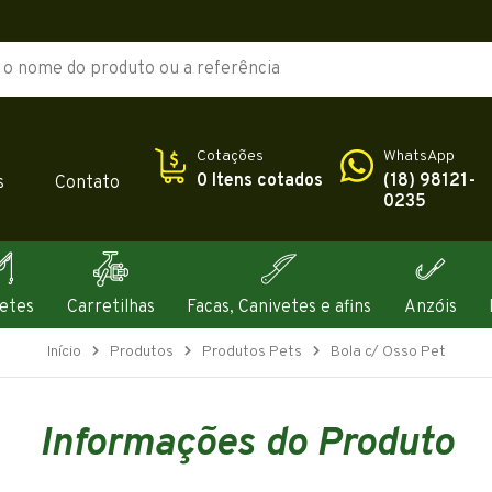
Cotações
WhatsApp
0 Itens cotados
(18) 98121-
s
Contato
0235
etes
Carretilhas
Facas, Canivetes e afins
Anzóis
Início
Produtos
Produtos Pets
Bola c/ Osso Pet
Informações do Produto