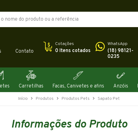
Cotações
WhatsApp
0 Itens cotados
(18) 98121-
s
Contato
0235
etes
Carretilhas
Facas, Canivetes e afins
Anzóis
Início
Produtos
Produtos Pets
Sapato Pet
Informações do Produto