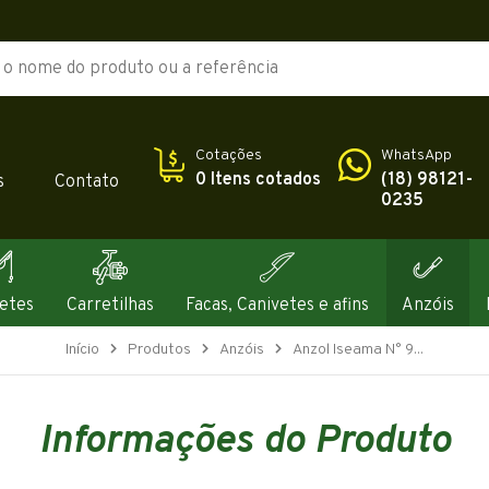
Cotações
WhatsApp
0 Itens cotados
(18) 98121-
s
Contato
0235
etes
Carretilhas
Facas, Canivetes e afins
Anzóis
Início
Produtos
Anzóis
Anzol Iseama N° 9...
Informações do Produto