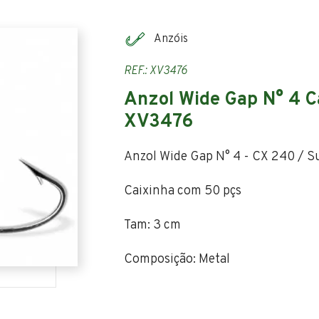
Anzóis
REF.: XV3476
Anzol Wide Gap N° 4 Ca
XV3476
Anzol Wide Gap N° 4 - CX 240 / S
Caixinha com 50 pçs
Tam: 3 cm
Composição: Metal