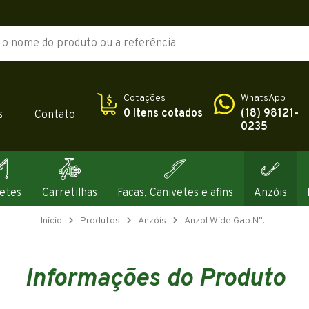
Cotações
WhatsApp
0 Itens cotados
(18) 98121-
s
Contato
0235
etes
Carretilhas
Facas, Canivetes e afins
Anzóis
Início
Produtos
Anzóis
Anzol Wide Gap N°...
Informações do Produto