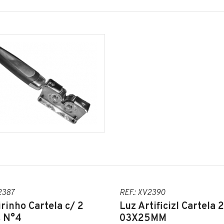
2387
REF.: XV2390
rinho Cartela c/ 2
Luz Artificizl Cartela 
s N°4
03X25MM