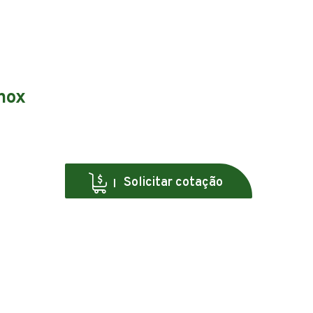
nox
Solicitar cotação