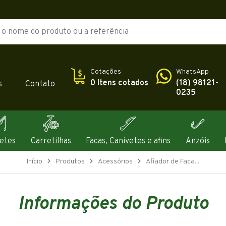
Cotações
WhatsApp
0 Itens cotados
(18) 98121-
s
Contato
0235
etes
Carretilhas
Facas, Canivetes e afins
Anzóis
Início
Produtos
Acessórios
Afiador de Faca...
Informações do Produto