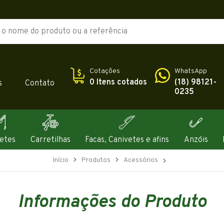
Cotações
WhatsApp
0 Itens cotados
(18) 98121-
s
Contato
0235
etes
Carretilhas
Facas, Canivetes e afins
Anzóis
Início
Produtos
Acessórios
Informações do Produto