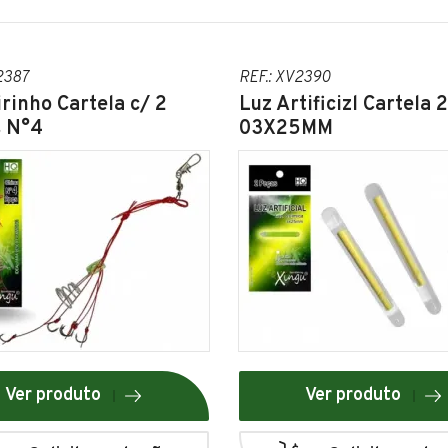
2387
REF.: XV2390
rinho Cartela c/ 2
Luz Artificizl Cartela 
s N°4
03X25MM
Ver produto
Ver produto