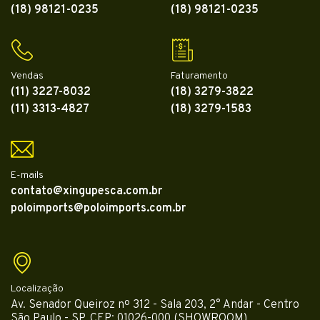
(18) 98121-0235
(18) 98121-0235
Vendas
Faturamento
(11) 3227-8032
(18) 3279-3822
(11) 3313-4827
(18) 3279-1583
E-mails
contato@xingupesca.com.br
poloimports@poloimports.com.br
Localização
Av. Senador Queiroz nº 312 - Sala 203, 2° Andar - Centro
São Paulo - SP, CEP: 01026-000 (SHOWROOM)