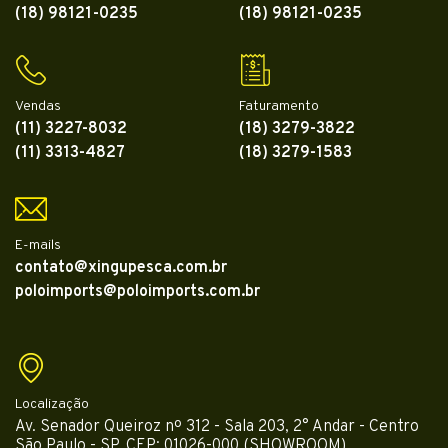
(18) 98121-0235
(18) 98121-0235
Vendas
Faturamento
(11) 3227-8032
(18) 3279-3822
(11) 3313-4827
(18) 3279-1583
E-mails
contato@xingupesca.com.br
poloimports@poloimports.com.br
Localização
Av. Senador Queiroz nº 312 - Sala 203, 2° Andar - Centro
São Paulo - SP, CEP: 01026-000 (SHOWROOM)