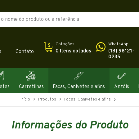
Cotações
WhatsApp
0 Itens cotados
(18) 98121-
s
Contato
0235
etes
Carretilhas
Facas, Canivetes e afins
Anzóis
Início
Produtos
Facas, Canivetes e afins
Informações do Produto