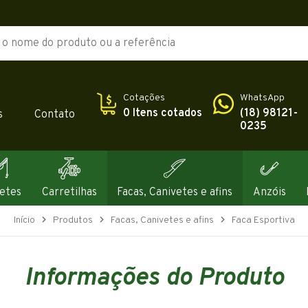
Cotações
WhatsApp
0 Itens cotados
(18) 98121-
s
Contato
0235
etes
Carretilhas
Facas, Canivetes e afins
Anzóis
Início
Produtos
Facas, Canivetes e afins
Faca Esportiva
Informações do Produto