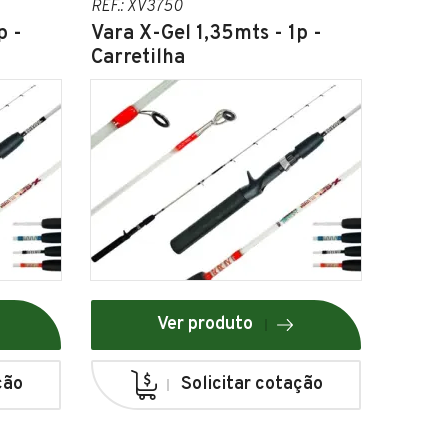
REF.: XV3750
p -
Vara X-Gel 1,35mts - 1p -
Carretilha
Ver produto
ção
Solicitar cotação