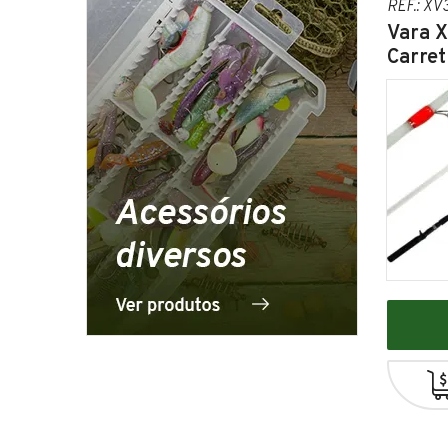
REF.: XV
Vara X
Carret