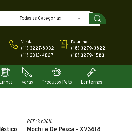
Todas as Categorias
Vendas
Faturamento
(11) 3227-8032
(18) 3279-3822
(11) 3313-4827
(18) 3279-1583
Linhas
Varas
Produtos Pets
Lanternas
REF.: XV3816
lástico
Mochila De Pesca - XV3618