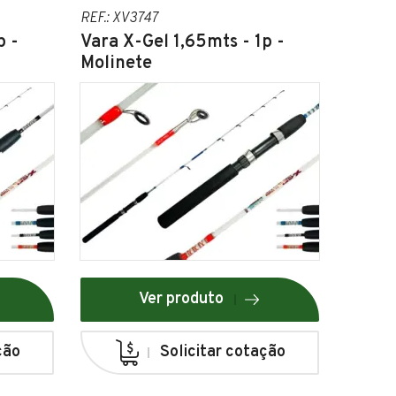
REF.: XV3747
p -
Vara X-Gel 1,65mts - 1p -
Molinete
Ver produto
ção
Solicitar cotação