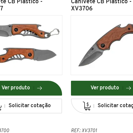
te CB Plástico -
Canivete CB Plástico -
7
XV3706
Ver produto
Ver produto
Solicitar cotação
Solicitar cota
V3700
REF.: XV3701