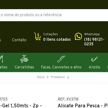
Cotações
WhatsApp
0 Itens cotados
(18) 98121-
s
Contato
0235
etes
Carretilhas
Facas, Canivetes e afins
Anzóis
Início
Produtos
V3755
REF.: XV3716
-Gel 1,50mts - 2p -
Alicate Para Pesca - P