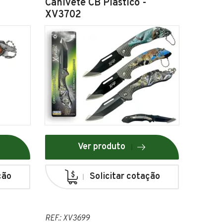
Canivete CB Plástico -
XV3702
Ver produto
ção
Solicitar cotação
REF.: XV3699