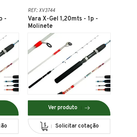
REF.: XV3744
p -
Vara X-Gel 1,20mts - 1p -
Molinete
Ver produto
ção
Solicitar cotação