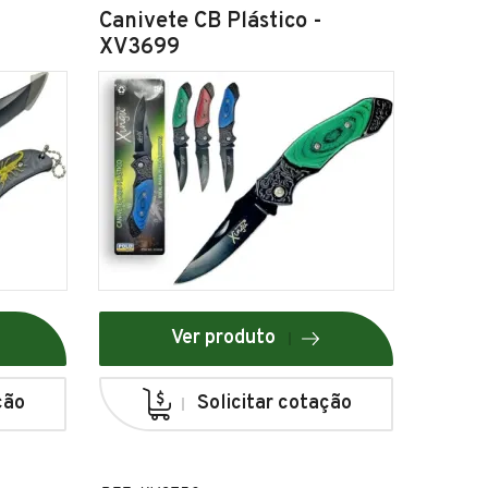
Canivete CB Plástico -
XV3699
Ver produto
ção
Solicitar cotação