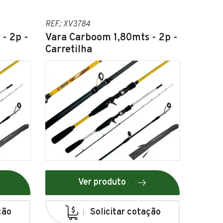
REF.: XV3784
- 2p -
Vara Carboom 1,80mts - 2p -
Carretilha
Ver produto
ção
Solicitar cotação