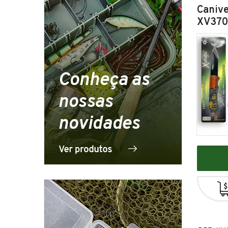
Canive
XV370